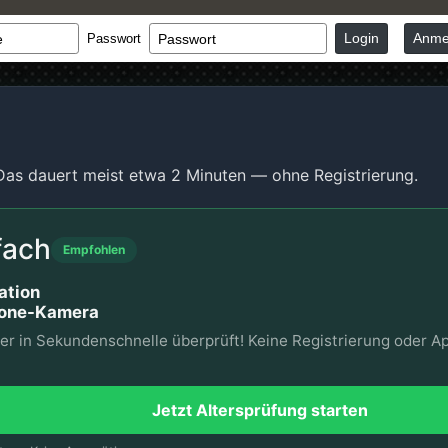
Login
Anme
Passwort
 Das dauert meist etwa 2 Minuten — ohne Registrierung.
fach
Empfohlen
ation
hone-Kamera
ter in Sekundenschnelle überprüft! Keine Registrierung oder Ap
Jetzt Altersprüfung starten