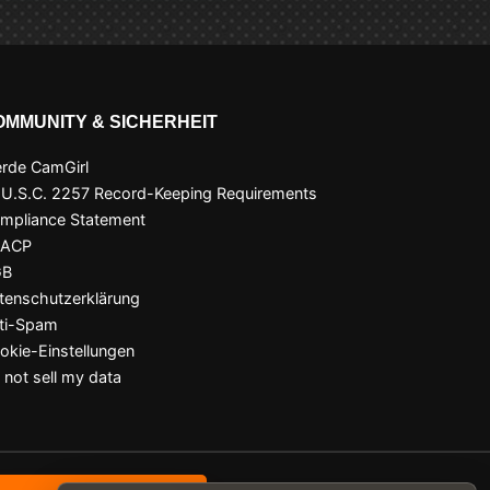
OMMUNITY & SICHERHEIT
rde CamGirl
 U.S.C. 2257 Record-Keeping Requirements
mpliance Statement
SACP
GB
tenschutzerklärung
ti-Spam
okie-Einstellungen
 not sell my data