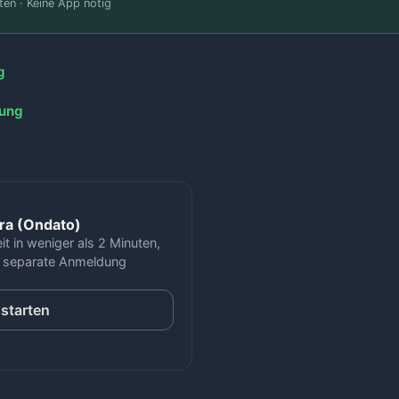
ten · Keine App nötig
g
fung
a (Ondato)
it in weniger als 2 Minuten,
er separate Anmeldung
 starten