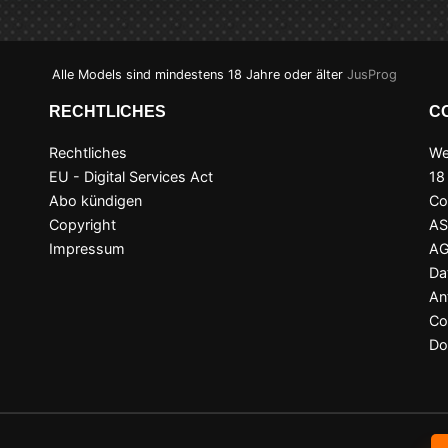
Alle Models sind mindestens 18 Jahre oder älter
JusProg
RECHTLICHES
C
Rechtliches
We
EU - Digital Services Act
18
Abo kündigen
Co
Copyright
A
Impressum
A
Da
An
Co
Do